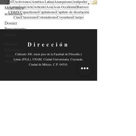
4T
Activismos
América Latina
Anarquismo
Antipoder
Aprendizaje
Arte
Artículo
Asia
Asia Occidental
Barroco
Miscelánea
CDMX
Capacitismo
Capitalismo
Capítulo de disertación
académica
Cine
Clasicismo
Colonialismo
Coyuntura
Cuerpo
Dossier
Pensamiento
Crítico
Dirección
Dossier:
Palestina y
Cubículo 300, tercer piso de la Facultad de Filosofía y
Medio
Letras (FFyL), UNAM, Ciudad Universitaria, Coyoacán,
Oriente
Ciudad de México. C.P. 04510.
Contacto
Email:
revistafiloscritica@gmail.com
Síguenos