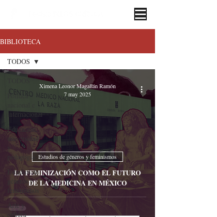
BIBLIOTECA
TODOS
TODOS
Ximena Leonor Magallán Ramón
7 may 2025
Política
nacional e
internacional
Educación,
universidad
y
pedagogía
Estudios de géneros y feminismos
Estudios de
LA FEMINIZACIÓN COMO EL FUTURO
géneros y
DE LA MEDICINA EN MÉXICO
feminismos
Arte y
cultura