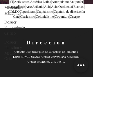
4T
Activismos
América Latina
Anarquismo
Antipoder
Aprendizaje
Arte
Artículo
Asia
Asia Occidental
Barroco
Miscelánea
CDMX
Capacitismo
Capitalismo
Capítulo de disertación
académica
Cine
Clasicismo
Colonialismo
Coyuntura
Cuerpo
Dossier
Pensamiento
Crítico
Dirección
Dossier:
Palestina y
Cubículo 300, tercer piso de la Facultad de Filosofía y
Medio
Letras (FFyL), UNAM, Ciudad Universitaria, Coyoacán,
Oriente
Ciudad de México. C.P. 04510.
Contacto
Email:
revistafiloscritica@gmail.com
Síguenos