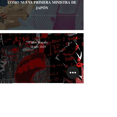
COMO NUEVA PRIMERA MINISTRA DE
JAPÓN
Carlos Magaña
14 nov 2025
Educación, universidad y pedagogía
EL ESPEJO ROTO DE LA MILITANCIA
4T
Activismos
América Latina
Anarquismo
Antipoder