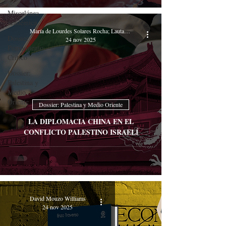
Miscelánea
académica
María de Lourdes Solares Rocha; Lautaro Pizarro Bazán; Ignacio Martín Ruiz
Dossier
24 nov 2025
Pensamiento
Crítico
Dossier:
Palestina y
Medio
Oriente
Dossier: Palestina y Medio Oriente
LA DIPLOMACIA CHINA EN EL
CONFLICTO PALESTINO ISRAELÍ
David Mouzo Williams
24 nov 2025