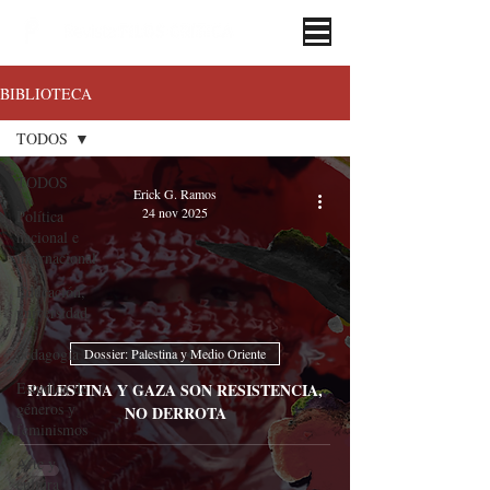
BIBLIOTECA
TODOS
TODOS
Erick G. Ramos
24 nov 2025
Política
nacional e
internacional
Educación,
universidad
y
pedagogía
Dossier: Palestina y Medio Oriente
Estudios de
PALESTINA Y GAZA SON RESISTENCIA,
géneros y
NO DERROTA
feminismos
Arte y
cultura