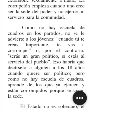
corrupción empieza cuando uno cree 
ser la sede del poder y no ejerce un 
servicio para la comunidad.
	Como no hay escuela de 
cuadros en los partidos, no se le 
advierte a los jóvenes: “cuando tú te 
creas importante, te vas a 
corromper" o, por el contrario, 
"serás un gran político, si estás al 
servicio del pueblo”. Eso habría que 
decírselo a alguien a los 18 años 
cuando quiere ser político; pero 
como no hay escuela de cuadros, 
aprende de los que ya ejercen y 
están corrompidos porque se creen 
la sede.
	El Estado no es soberano; el 
pueblo lo es. El Estado cumple una 
función segunda. Ése es el tema de 
la corrupción. Por eso están 