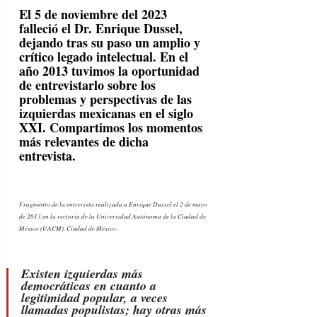
El 5 de noviembre del 2023 
falleció el Dr. Enrique Dussel, 
dejando tras su paso un amplio y 
crítico legado intelectual. En el 
año 2013 tuvimos la oportunidad 
de entrevistarlo sobre los 
problemas y perspectivas de las 
izquierdas mexicanas en el siglo 
XXI. Compartimos los momentos 
más relevantes de dicha 
entrevista. 
Fragmento de la entrevista realizada a Enrique Dussel el 2 de mayo 
de 2013 en la rectoría de la Universidad Autónoma de la Ciudad de 
México (UACM), Ciudad de México.
Existen izquierdas más 
democráticas en cuanto a 
legitimidad popular, a veces 
llamadas populistas; hay otras más 