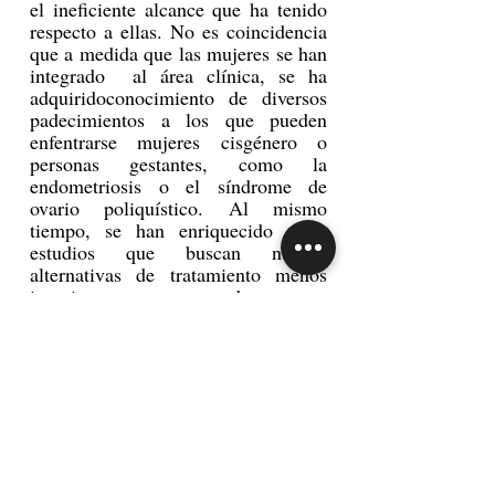
el ineficiente alcance que ha tenido 
respecto a ellas. No es coincidencia 
que a medida que las mujeres se han 
integrado  al área clínica, se ha 
adquiridoconocimiento de diversos 
padecimientos a los que pueden 
enfentrarse mujeres cisgénero o 
personas gestantes, como la 
endometriosis o el síndrome de 
ovario poliquístico. Al mismo 
tiempo, se han enriquecido otros 
estudios que buscan nuevas 
alternativas de tratamiento menos 
invasivas para atender estos 
padecimientos o condiciones que se 
presentan con la edad, como es el 
caso de la menopausia. 
	Analizar quiénes componen la 
fuerza laboral y académica de la 
medicina permite establecer nuevas 
direcciones que al mismo tiempo 
propongan soluciones a 