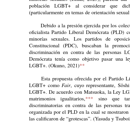
población LGBT+ al considerar que dicha
(particularmente en temas de orientación sexual
	Debido a la presión ejercida por los colectivos LGBT+, tanto los partidos de oposición como el 
oficialista Partido Liberal Demócrata (PLD) c
minorías sexuales. Los partidos de oposici
Constitucional (PDC), buscaban la promoci
discriminación en contra de las personas LGB
Demócrata tenía como objetivo pasar una le
LGBT+. (Okuno, 2021)
**
	Esta propuesta ofrecida por el Partido Liberal Demócrata fue duramente criticada por grupos 
LGBT+ como 
Fair
, cuyo representante, Sōsh
LGBT+. De acuerdo con Matsuoka, la Ley LGBT+ 
matrimonios igualitarios,
***
 sino que tamb
discriminatorias en contra de las personas t
organizada por el PLD en la cual se mostraron 
las calificaron de “grotescas”. (Yasuda y Tsubo