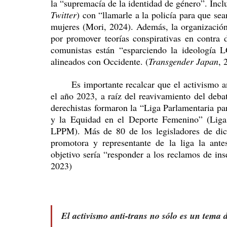
Twitter
) con “llamarle a la policía para que sea
mujeres (Mori, 2024). Además, la organizació
por promover teorías conspirativas en contra d
comunistas están “esparciendo la ideología 
alineados con Occidente. (
Transgender Japan
, 
	Es importante recalcar que el activismo anti-trans de APEM no termina con estas acciones. En 
el año 2023, a raíz del reavivamiento del deba
derechistas formaron la “Liga Parlamentaria par
y la Equidad en el Deporte Femenino” (Liga 
LPPM). Más de 80 de los legisladores de dich
promotora y representante de la liga la ant
objetivo sería “responder a los reclamos de in
2023) 
El activismo anti-trans no sólo es un tema 