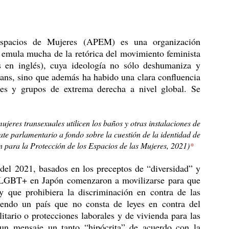
Espacios de Mujeres (APEM) es una organización 
 emula mucha de la retórica del movimiento feminista 
s en inglés), cuya ideología no sólo deshumaniza y 
trans, sino que además ha habido una clara confluencia 
tes y grupos de extrema derecha a nivel global. Se 
ujeres transexuales utilicen los baños y otras instalaciones de 
te parlamentario a fondo sobre la cuestión de la identidad de 
 para la Protección de los Espacios de las Mujeres, 2021)
*
 LGBT+ en Japón comenzaron a movilizarse para que 
y que prohibiera la discriminación en contra de las 
iendo un país que no consta de leyes en contra del 
tario o protecciones laborales y de vivienda para las 
 un mensaje un tanto “hipócrita” de acuerdo con la 