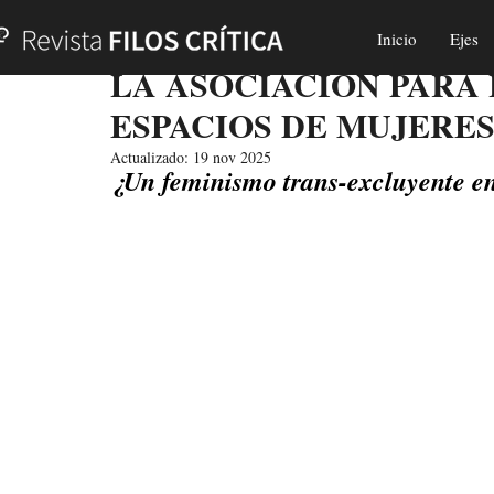
Inicio
Ejes
Hans Alexander Razo Urias
26 abr 2025
18 min de le
LA ASOCIACIÓN PARA 
ESPACIOS DE MUJERE
Actualizado:
19 nov 2025
¿Un feminismo trans-excluyente e