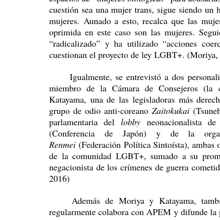
cuestión sea una mujer trans, sigue siendo un 
mujeres. Aunado a esto, recalca que las mujer
oprimida en este caso son las mujeres. Segu
“radicalizado” y ha utilizado “acciones coerc
cuestionan el proyecto de ley LGBT+. (Moriya,
	Igualmente, se entrevistó a dos personalidades importantes de la derecha japonesa. Una es la 
miembro de la Cámara de Consejeros (la cám
Katayama, una de las legisladoras más derechi
grupo de odio anti-coreano 
Zaitokukai 
(Tsuneh
parlamentaria del 
lobby
 neonacionalista de
(Conferencia de Japón) y de la organi
Renmei
 (Federación Política Sintoísta), ambas 
de la comunidad LGBT+, sumado a su promoci
negacionista de los crímenes de guerra cometido
2016) 
	Además de Moriya y Katayama, también se entrevistó a la autora Natsuko Mori. Mori 
regularmente colabora con APEM y difunde la pr