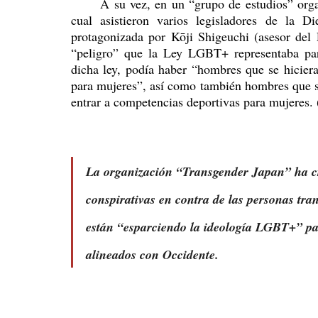
	A su vez, en un “grupo de estudios” organizado por la legisladora Tomomi Inada del PLD, al 
cual asistieron varios legisladores de la D
protagonizada por Kōji Shigeuchi (asesor del
“peligro” que la Ley LGBT+ representaba par
dicha ley, podía haber “hombres que se hiciera
para mujeres”, así como también hombres que se
entrar a competencias deportivas para mujeres.
La organización “Transgender Japan” ha cr
conspirativas en contra de las personas tran
están “esparciendo la ideología LGBT+” pa
alineados con Occidente.