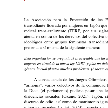
La Asociación para la Protección de los 
transodiante liderada por mujeres en Japón que
radical trans-excluyente (TERF, por sus sigla
atenta en contra de los derechos del colectivo 
ideológica entre grupos feministas transodian
presenta a sí misma de la siguiente manera: 
Esta organización se pregunta si es aceptable que las m
mujeres en virtud de la nueva ley LGBT, y pide un deba
género, la cual plantea muchos problemas. (Asociación
	A consecuencia de los Juegos Olímpicos del 2021, basados en los preceptos de “diversidad” y 
“armonía”, varios colectivos de la comunidad
la Dieta (el parlamento) pudiese pasar una le
disidencias sexuales (Okuno, 2021). Japón, s
discurso de odio, así como de matrimonio iguali
minorías sexuales (Ishiai, 2023), parecía dar