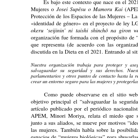
	Es bajo este contexto que nace en el 2021 la Asociación para la Protección de los Espacios de 
Mujeres o 
Josei Supēsu o Mamoru Kai 
(APEM
Protección de los Espacios de las Mujeres – La 
«identidad de género» en el proyecto de ley L
okeru ‘seijinin’ ni taishi shinchō na giron
organización fue formada con el propósito de “
que representa (de acuerdo con las organiza
discutida en la Dieta en el 2021. Entrando al si
Nuestra organización trabaja para proteger y aseg
salvaguardar su seguridad y sus derechos. Nuest
parlamentarios y otros puntos de contacto hasta la rea
crear un entorno seguro para las mujeres y protegerlas 
	Como puede observarse en el sitio web oficial de APEM, sus miembros dicen tener como 
objetivo principal el “salvaguardar la seguri
artículo publicado por el periódico nacionalis
APEM, Minori Moriya, relata el miedo que s
junto a sus aliados, se mueve por motivos “ideo
las mujeres. También habla sobre la posibilid
espacios de “mujeres biológicas” para abusarla