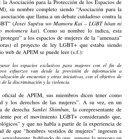
), su nombre completo siendo “Asociación para la 
asociación que llama a un debate cuidadoso contra la 
GBT” (
Josei Supēsu wo Mamoru Kai – LGBT hōan ni 
 wo motomeru kai
). Como su nombre lo indica, esta 
proteger” a los espacios de mujeres de la “amenaza” 
doras) el proyecto de ley LGBT+ que estaba siendo 
tio web de APEM se puede leer (s.f.):
urar los espacios exclusivos para mujeres con el fin de 
ros esfuerzos van desde la provisión de información a 
lización de encuestas y otras iniciativas, con el objetivo de 
de la discriminación y la violencia.
dad y los derechos de las mujeres”. A su vez, en un 
ta de derecha 
Sankei Shimbun
, la corepresentante de 
iente por el movimiento LGBT+ considerando que, 
lógicos” y que no habla a partir de la experiencia de 
ad de que “hombres vestidos de mujeres” ingresen a 
s sexualmente, hablando de que, aunque la persona en 