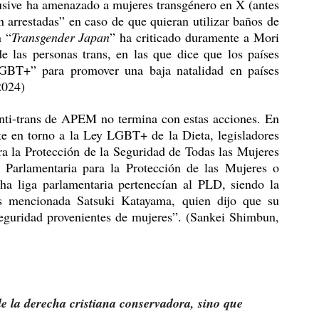
la “supremacía de la identidad de género”. Inclusive ha amenazado a mujeres transgénero en X (antes 
n arrestadas” en caso de que quieran utilizar baños de 
n “
Transgender Japan
” ha criticado duramente a Mori 
e las personas trans, en las que dice que los países 
LGBT+” para promover una baja natalidad en países 
2024)
te en torno a la Ley LGBT+ de la Dieta, legisladores 
a la Protección de la Seguridad de Todas las Mujeres 
Parlamentaria para la Protección de las Mujeres o 
a liga parlamentaria pertenecían al PLD, siendo la 
es mencionada Satsuki Katayama, quien dijo que su 
seguridad provenientes de mujeres”. (Sankei Shimbun, 
de la derecha cristiana conservadora, sino que 